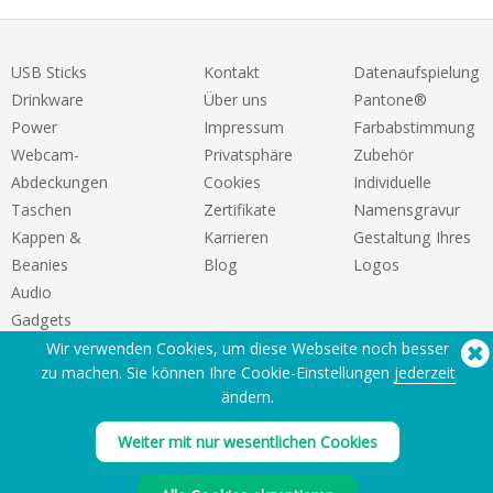
USB Sticks
Kontakt
Datenaufspielung
Drinkware
Über uns
Pantone®
Power
Impressum
Farbabstimmung
Webcam-
Privatsphäre
Zubehör
Abdeckungen
Cookies
Individuelle
Taschen
Zertifikate
Namensgravur
Kappen &
Karrieren
Gestaltung Ihres
Beanies
Blog
Logos
Audio
Gadgets
Wir verwenden Cookies, um diese Webseite noch besser
zu machen. Sie können Ihre Cookie-Einstellungen
jederzeit
ändern.
Weiter mit nur wesentlichen Cookies
Sie benötigen Hilfe? Tel:
(650) 938-3500 (US)
®
Copyright © 2026 Flashbay