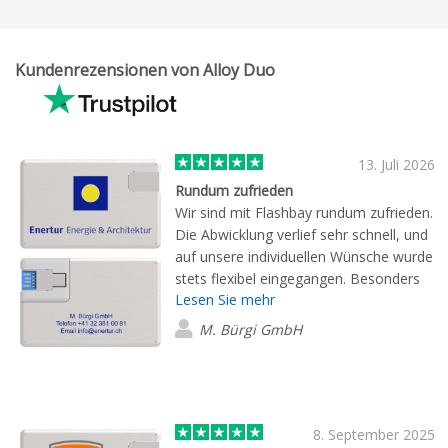
Kundenrezensionen von Alloy Duo
13. Juli 2026
Rundum zufrieden
Wir sind mit Flashbay rundum zufrieden.
Die Abwicklung verlief sehr schnell, und
auf unsere individuellen Wünsche wurde
stets flexibel eingegangen. Besonders
Lesen Sie mehr
hervorheben möchten wir die
hervorragende Betreuung durch Herrn
M. Bürgi GmbH
Guse, der uns kompetent und
zuverlässig begleitet hat.
8. September 2025