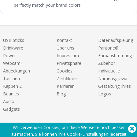
perfectly match your brand colors.
USB Sticks
Kontakt
Datenaufspielung
Drinkware
Über uns
Pantone®
Power
Impressum
Farbabstimmung
Webcam-
Privatsphäre
Zubehör
Abdeckungen
Cookies
Individuelle
Taschen
Zertifikate
Namensgravur
Kappen &
Karrieren
Gestaltung Ihres
Beanies
Blog
Logos
Audio
Gadgets
Wir verwenden Cookies, um diese Webseite noch besser
zu machen. Sie können Ihre Cookie-Einstellungen
jederzeit