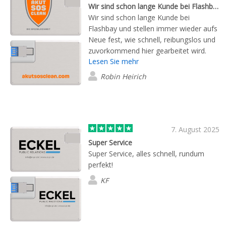
Wir sind schon lange Kunde bei Flashbay…
Wir sind schon lange Kunde bei
Flashbay und stellen immer wieder aufs
Neue fest, wie schnell, reibungslos und
zuvorkommend hier gearbeitet wird.
Lesen Sie mehr
Unsere Betreuerin Frau Armstrong ist
einfach top! Kompetent, freundlich und
Robin Heirich
absolut zuverlässig. Wirklich klasse!
7. August 2025
Super Service
Super Service, alles schnell, rundum
perfekt!
KF