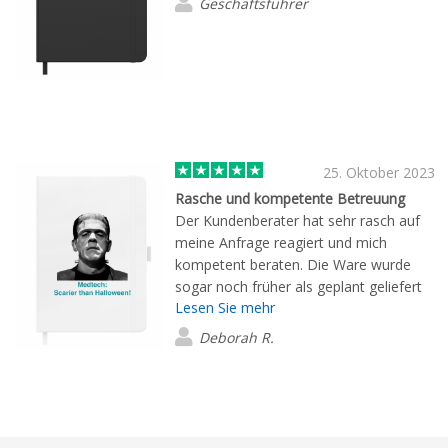
Geschäftsführer
25. Oktober 2023
Rasche und kompetente Betreuung
Der Kundenberater hat sehr rasch auf
meine Anfrage reagiert und mich
kompetent beraten. Die Ware wurde
sogar noch früher als geplant geliefert
Lesen Sie mehr
und war einwandfrei. Kann Flashbay nur
weiter empfehlen und werde in Zukunft
Deborah R.
bestimmt noch andere Produkte
bestellen.