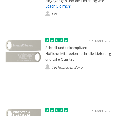
eingegangen und die Lieferung war
Lesen Sie mehr
extrem schnell. Gerne wieder!
Eva
12. März 2025
Schnell und unkompliziert
Höfliche Mitarbeiter, schnelle Lieferung
und tolle Qualität
Technisches Büro
7. März 2025