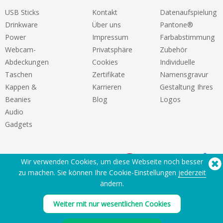
USB Sticks
Kontakt
Datenaufspielung
Drinkware
Über uns
Pantone®
Power
Impressum
Farbabstimmung
Webcam-
Privatsphäre
Zubehör
Abdeckungen
Cookies
Individuelle
Taschen
Zertifikate
Namensgravur
Kappen &
Karrieren
Gestaltung Ihres
Beanies
Blog
Logos
Audio
Gadgets
Wir verwenden Cookies, um diese Webseite noch besser
zu machen. Sie können Ihre Cookie-Einstellungen
jederzeit
ändern.
Sie benötigen Hilfe? Tel:
(650) 938-3500 (US)
®
Copyright © 2026 Flashbay
Weiter mit nur wesentlichen Cookies