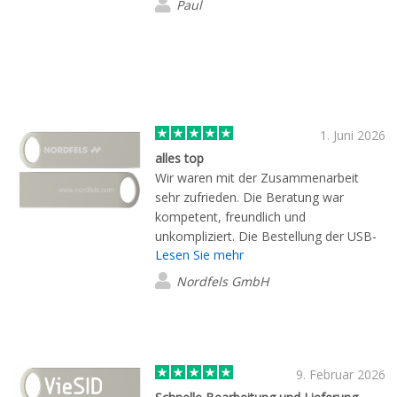
Paul
1. Juni 2026
alles top
Wir waren mit der Zusammenarbeit
sehr zufrieden. Die Beratung war
kompetent, freundlich und
unkompliziert. Die Bestellung der USB-
Lesen Sie mehr
Sticks wurde zuverlässig und
termingerecht abgewickelt. Qualität,
Nordfels GmbH
Service und Kommunikation haben
rundum überzeugt. Vielen Dank – wir
bestellen gerne wieder!
9. Februar 2026