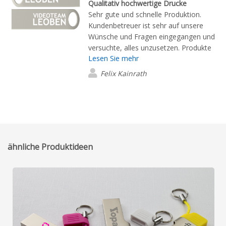
Qualitativ hochwertige Drucke
Sehr gute und schnelle Produktion.
Kundenbetreuer ist sehr auf unsere
Wünsche und Fragen eingegangen und
versuchte, alles unzusetzen. Produkte
Lesen Sie mehr
haben super Qualität, außerdem auch
noch Garantie.
Felix Kainrath
ähnliche Produktideen