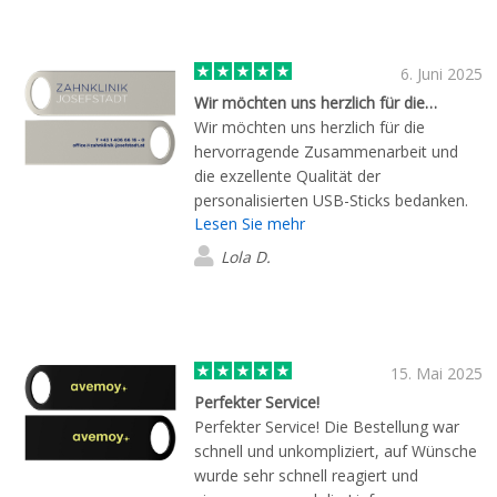
6. Juni 2025
Wir möchten uns herzlich für die…
Wir möchten uns herzlich für die
hervorragende Zusammenarbeit und
die exzellente Qualität der
personalisierten USB-Sticks bedanken.
Lesen Sie mehr
Von der ersten Kontaktaufnahme bis
zur finalen Lieferung lief alles
Lola D.
reibungslos, professionell und äußerst
kundenorientiert. Vielen Dank!
15. Mai 2025
Perfekter Service!
Perfekter Service! Die Bestellung war
schnell und unkompliziert, auf Wünsche
wurde sehr schnell reagiert und