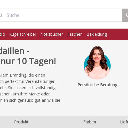
dio
Kugelschreiber
Notizbücher
Taschen
Bekleidung
aillen -
 nur 10 Tagen!
ellem Branding, die einen
ch perfekt für Veranstaltungen,
Persönliche Beratung
r. Sie lassen sich vollständig
rsehen, um Ihre Marke oder
ühlen sich genauso gut an wie die
Produkt
Farben
Lief