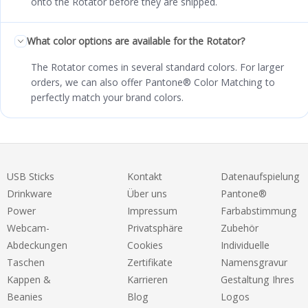
onto the Rotator before they are shipped.
What color options are available for the Rotator?
The Rotator comes in several standard colors. For larger
orders, we can also offer Pantone® Color Matching to
perfectly match your brand colors.
USB Sticks
Kontakt
Datenaufspielung
Drinkware
Über uns
Pantone®
Power
Impressum
Farbabstimmung
Webcam-
Privatsphäre
Zubehör
Abdeckungen
Cookies
Individuelle
Taschen
Zertifikate
Namensgravur
Kappen &
Karrieren
Gestaltung Ihres
Beanies
Blog
Logos