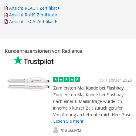
Ansicht REACH Zertifikat
Ansicht RoHS Zertifikat
Ansicht TSCA Zertifikat
Kundenrezensionen von Radiance
15. Februar 2026
Zum ersten Mal Kunde bei Flashbay
Zum ersten Mal Kunde bei Flashbay,
nach einer E-Mailanfrage wurde ich
innerhalb kurzer Zeit zurück gerufen.
Von Anfang an betreute mich Herr Guse
Lesen Sie mehr
super freundlich, kompetent und mit
guten Ideen. Toll war es eine
Ina Baartz
kostenlose Mustersendung zu