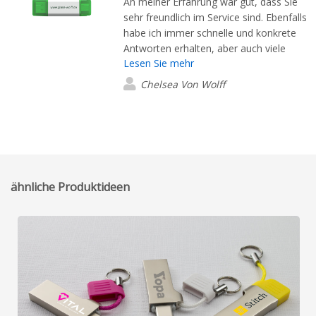
An meiner Erfahrung war gut, dass Sie
sehr freundlich im Service sind. Ebenfalls
habe ich immer schnelle und konkrete
Antworten erhalten, aber auch viele
Lesen Sie mehr
verschiedene Vorschläge. Ich war sehr
zufrieden mit meiner Erfahrung.
Chelsea Von Wolff
ähnliche Produktideen