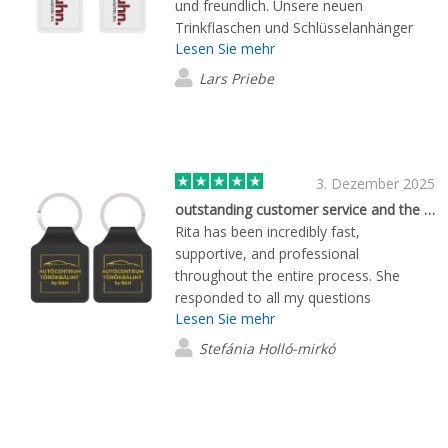
und freundlich. Unsere neuen
Trinkflaschen und Schlüsselanhänger
Lesen Sie mehr
sind hochwertig verarbeitet und kamen
in Rekordzeit bei uns an. Wir bedanken
Lars Priebe
uns für den erstklassigen Service und
die reibungslose Kommunikation.
Absolute 5-Sterne-Erfahrung.
3. Dezember 2025
outstanding customer service and the excellent quality
Rita has been incredibly fast,
supportive, and professional
throughout the entire process. She
responded to all my questions
Lesen Sie mehr
immediately and provided clear, helpful
guidance at every step. The quality of
Stefánia Holló-mirkó
the products is absolutely perfect,
exactly what I was hoping for. Her
outstanding customer service and the
excellent quality make it certain that I