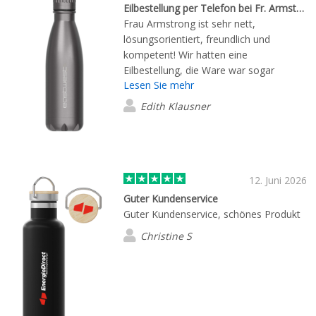
Eilbestellung per Telefon bei Fr. Armstrong
Frau Armstrong ist sehr nett,
lösungsorientiert, freundlich und
kompetent! Wir hatten eine
Eilbestellung, die Ware war sogar
Lesen Sie mehr
überpünktlich für unser
Firmensommerfest im Haus! Danke
Edith Klausner
nochmals!
12. Juni 2026
Guter Kundenservice
Guter Kundenservice, schönes Produkt
Christine S