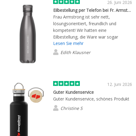
26. Juni 2026
Eilbestellung per Telefon bei Fr. Armstrong
Frau Armstrong ist sehr nett,
lösungsorientiert, freundlich und
kompetent! Wir hatten eine
Eilbestellung, die Ware war sogar
Lesen Sie mehr
überpünktlich für unser
Firmensommerfest im Haus! Danke
Edith Klausner
nochmals!
12. Juni 2026
Guter Kundenservice
Guter Kundenservice, schönes Produkt
Christine S