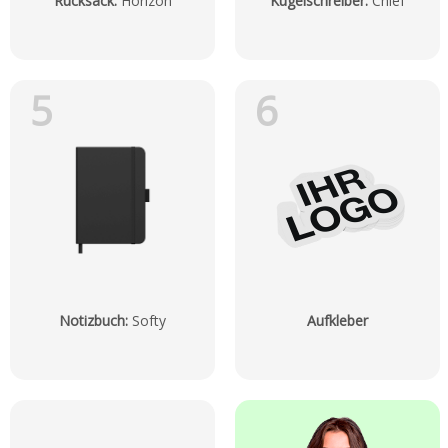
Rucksack
:
Horizon
Kugelschreiber
:
Chief
5
6
Notizbuch
:
Softy
Aufkleber