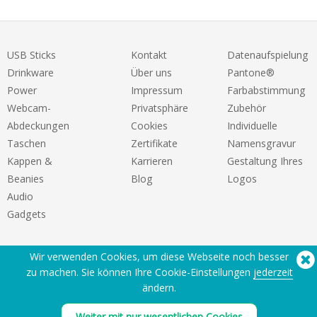
USB Sticks
Kontakt
Datenaufspielung
Drinkware
Über uns
Pantone®
Power
Impressum
Farbabstimmung
Webcam-
Privatsphäre
Zubehör
Abdeckungen
Cookies
Individuelle
Taschen
Zertifikate
Namensgravur
Kappen &
Karrieren
Gestaltung Ihres
Beanies
Blog
Logos
Audio
Gadgets
Wir verwenden Cookies, um diese Webseite noch besser
zu machen. Sie können Ihre Cookie-Einstellungen
jederzeit
ändern.
Sie benötigen Hilfe? Tel:
(650) 938-3500 (US)
Weiter mit nur wesentlichen Cookies