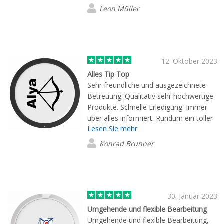
Wünsche umgesetzt und uns beraten.
Leon Müller
Das Endprodukt übertrifft unsere
Erwartungen und sieht fantastisch aus!
Wir sind beeindruckt von der Qualität
und dem Service. Vielen Dank!
12. Oktober 2023
Alles Tip Top
Sehr freundliche und ausgezeichnete
Betreuung. Qualitativ sehr hochwertige
Produkte. Schnelle Erledigung. Immer
über alles informiert. Rundum ein toller
Lesen Sie mehr
Service! Gerne wieder!
Konrad Brunner
30. Januar 2023
Umgehende und flexible Bearbeitung
Umgehende und flexible Bearbeitung,