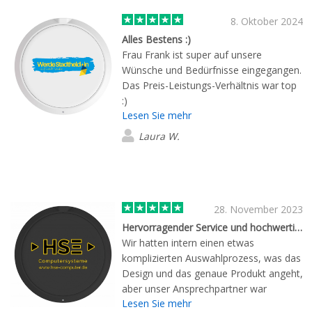
8. Oktober 2024
Alles Bestens :)
Frau Frank ist super auf unsere
Wünsche und Bedürfnisse eingegangen.
Das Preis-Leistungs-Verhältnis war top
:)
Lesen Sie mehr
Laura W.
28. November 2023
Hervorragender Service und hochwertige Produkte
Wir hatten intern einen etwas
komplizierten Auswahlprozess, was das
Design und das genaue Produkt angeht,
aber unser Ansprechpartner war
Lesen Sie mehr
äußerst geduldig und hat alle unsere