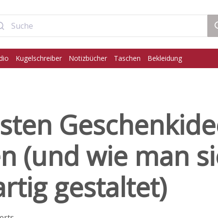
dio
Kugelschreiber
Notizbücher
Taschen
Bekleidung
esten Geschenkide
n (und wie man si
rtig gestaltet)
erts