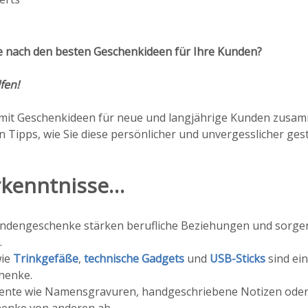
he nach den besten Geschenkideen für Ihre Kunden?
fen!
 mit Geschenkideen für neue und langjährige Kunden zusam
 Tipps, wie Sie diese persönlicher und unvergesslicher ges
rkenntnisse…
dengeschenke stärken berufliche Beziehungen und sorgen 
.
wie
Trinkgefäße
,
technische Gadgets
und
USB-Sticks
sind ei
henke.
zente wie Namensgravuren, handgeschriebene Notizen oder 