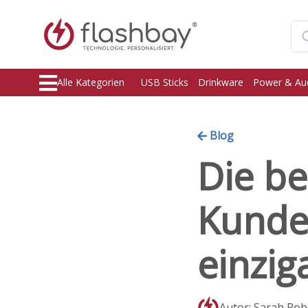
Alle Kategorien
USB Sticks
Drinkware
Power & Au
Blog
Die b
Kunde
einziga
Autor: Sarah Rob