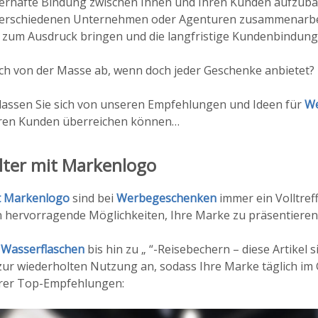
uerhafte Bindung zwischen Ihnen und Ihren Kunden aufzub
verschiedenen Unternehmen oder Agenturen zusammenarbei
zum Ausdruck bringen und die langfristige Kundenbindung 
ich von der Masse ab, wenn doch jeder Geschenke anbietet?
 lassen Sie sich von unseren Empfehlungen und Ideen für
We
 Ihren Kunden überreichen können…
ter mit Markenlogo
t Markenlogo
sind bei
Werbegeschenken
immer ein Volltreff
n hervorragende Möglichkeiten, Ihre Marke zu präsentieren
 Wasserflaschen
bis hin zu „
“-Reisebechern – diese Artikel s
ur wiederholten Nutzung an, sodass Ihre Marke täglich im G
erer Top-Empfehlungen: